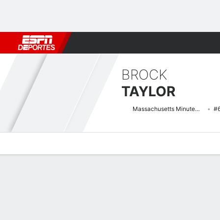
Fútbol
MLB
F. Americano
Básquetbol
WNBA
F1
Boxe
BROCK
TAYLOR
Massachusetts Minutemen
#
Perfil de Jugador
Noticias
Bio