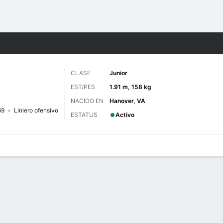
o
NCAAF
Más Deportes
CLASE
Junior
EST/PES
1.91 m, 158 kg
NACIDO EN
Hanover, VA
69
Liniero ofensivo
ESTATUS
Activo