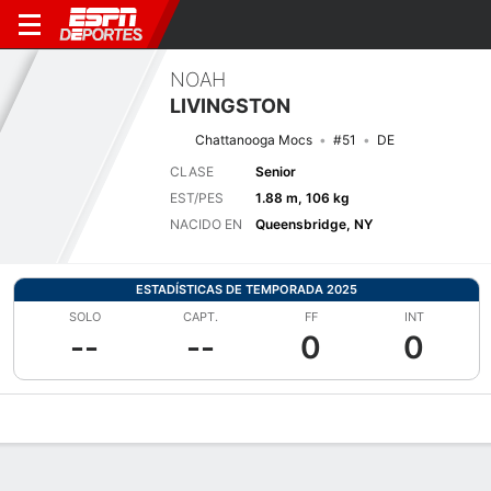
NOAH
LIVINGSTON
Chattanooga Mocs
#51
DE
CLASE
Senior
EST/PES
1.88 m, 106 kg
NACIDO EN
Queensbridge, NY
ESTADÍSTICAS DE TEMPORADA 2025
SOLO
CAPT.
FF
INT
--
--
0
0
Perfil de Jugador
Noticias
Estadísticas
Bio
Splits
Resumen