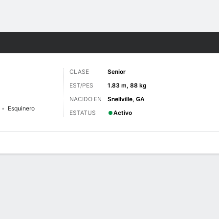
o
NCAAF
Más Deportes
CLASE
Senior
EST/PES
1.83 m, 88 kg
NACIDO EN
Snellville, GA
Esquinero
ESTATUS
Activo
 de Juegos