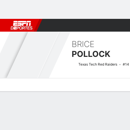
Fútbol
MLB
F. Americano
Básquetbol
WNBA
F1
Boxe
BRICE
POLLOCK
Texas Tech Red Raiders
#14
Perfil de Jugador
Noticias
Estadísticas
Bio
Splits
Resumen