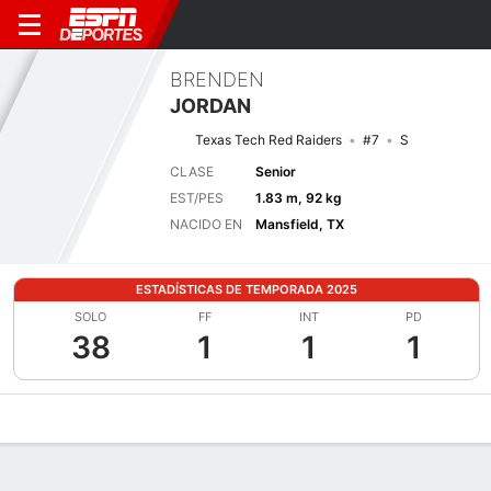
BRENDEN
JORDAN
Texas Tech Red Raiders
#7
S
CLASE
Senior
EST/PES
1.83 m, 92 kg
NACIDO EN
Mansfield, TX
ESTADÍSTICAS DE TEMPORADA 2025
SOLO
FF
INT
PD
38
1
1
1
Perfil de Jugador
Noticias
Estadísticas
Bio
Splits
Resumen