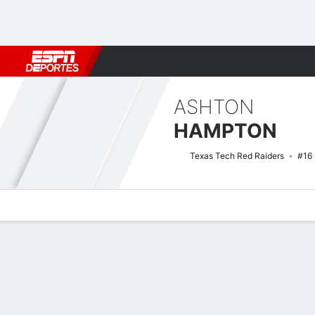
Fútbol
MLB
F. Americano
Básquetbol
WNBA
F1
Boxe
ASHTON
HAMPTON
Texas Tech Red Raiders
#16
Perfil de Jugador
Noticias
Estadísticas
Bio
Splits
Resumen