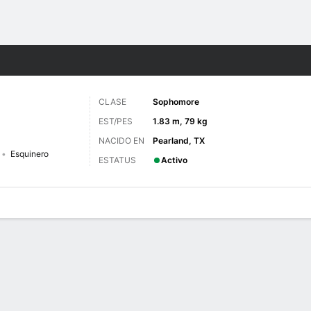
o
NCAAF
Más Deportes
CLASE
Sophomore
EST/PES
1.83 m, 79 kg
NACIDO EN
Pearland, TX
Esquinero
ESTATUS
Activo
 de Juegos