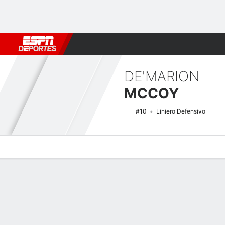
Fútbol
MLB
F. Americano
Básquetbol
WNBA
F1
Boxe
DE'MARION
MCCOY
#10
Liniero Defensivo
Perfil de Jugador
Noticias
Estadísticas
Bio
Splits
Resumen