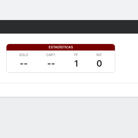
Watch
Juegos
ESTADÍSTICAS
SOLO
CAPT.
FF
INT
--
--
1
0