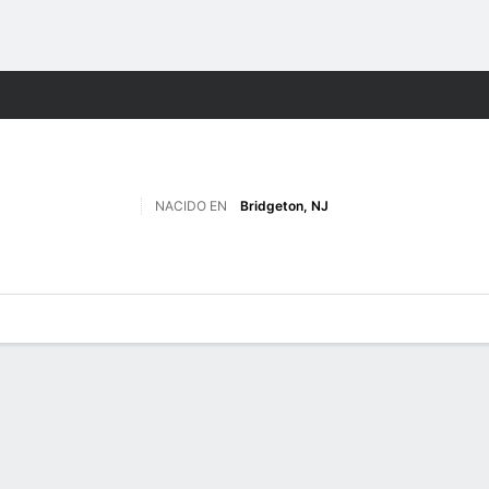
o
NCAAF
Más Deportes
NACIDO EN
Bridgeton, NJ
 de Juegos