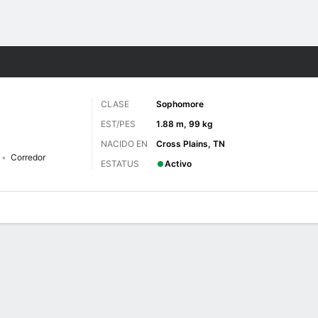
o
NCAAF
Más Deportes
CLASE
Sophomore
EST/PES
1.88 m, 99 kg
NACIDO EN
Cross Plains, TN
Corredor
ESTATUS
Activo
 de Juegos