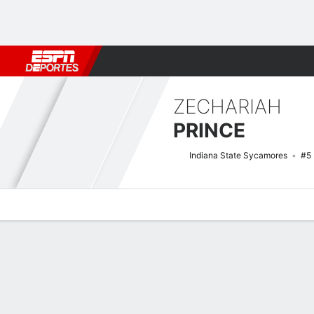
Fútbol
MLB
F. Americano
Básquetbol
WNBA
F1
Boxe
ZECHARIAH
PRINCE
Indiana State Sycamores
#5
Perfil de Jugador
Noticias
Estadísticas
Bio
Splits
Resumen