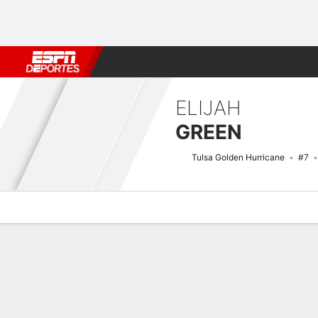
Fútbol
MLB
F. Americano
Básquetbol
WNBA
F1
Boxe
ELIJAH
GREEN
Tulsa Golden Hurricane
#7
Perfil de Jugador
Noticias
Estadísticas
Bio
Splits
Resumen