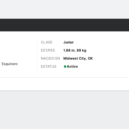
o
NCAAF
Más Deportes
CLASE
Junior
EST/PES
1.88 m, 88 kg
NACIDO EN
Midwest City, OK
Esquinero
ESTATUS
Activo
 de Juegos