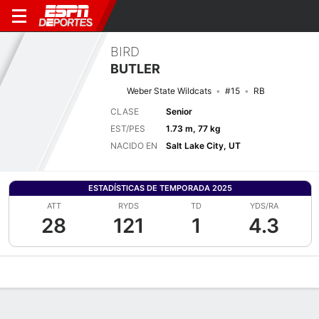
BIRD
BUTLER
Weber State Wildcats
#15
RB
CLASE
Senior
EST/PES
1.73 m, 77 kg
NACIDO EN
Salt Lake City, UT
ESTADÍSTICAS DE TEMPORADA 2025
ATT
RYDS
TD
YDS/RA
28
121
1
4.3
Perfil de Jugador
Noticias
Estadísticas
Bio
Splits
Resumen