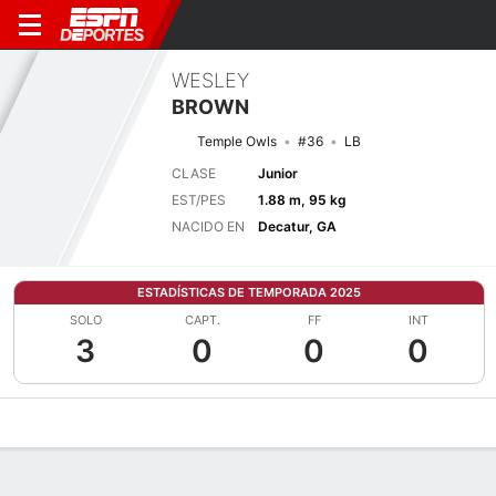
WESLEY
BROWN
Temple Owls
#36
LB
CLASE
Junior
EST/PES
1.88 m, 95 kg
NACIDO EN
Decatur, GA
ESTADÍSTICAS DE TEMPORADA 2025
SOLO
CAPT.
FF
INT
3
0
0
0
Perfil de Jugador
Noticias
Estadísticas
Bio
Splits
Resumen