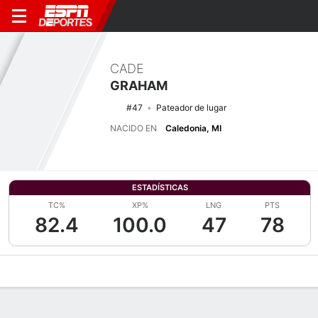
CADE
GRAHAM
#47
Pateador de lugar
NACIDO EN
Caledonia, MI
ESTADÍSTICAS
TC%
XP%
LNG
PTS
82.4
100.0
47
78
Perfil de Jugador
Noticias
Estadísticas
Bio
Splits
Resumen