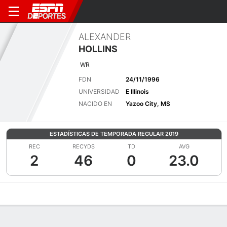
ALEXANDER
HOLLINS
WR
FDN
24/11/1996
UNIVERSIDAD
E Illinois
NACIDO EN
Yazoo City, MS
ESTADÍSTICAS DE TEMPORADA REGULAR 2019
REC
RECYDS
TD
AVG
2
46
0
23.0
Perfil de Jugador
Noticias
Estadísticas
Bio
Splits
Resumen