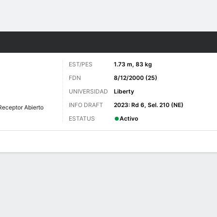
o
Más Deportes
EST/PES
1.73 m, 83 kg
FDN
8/12/2000 (25)
UNIVERSIDAD
Liberty
INFO DRAFT
2023: Rd 6, Sel. 210 (NE)
Receptor Abierto
ESTATUS
Activo
 de Juegos