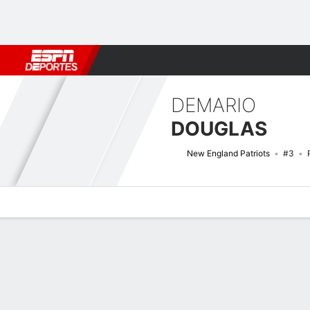
Fútbol
MLB
F. Americano
Básquetbol
WNBA
F1
Boxe
DEMARIO
DOUGLAS
New England Patriots
#3
Perfil de Jugador
Noticias
Estadísticas
Bio
Splits
Resumen