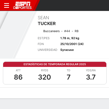
SEAN
TUCKER
Buccaneers
#44
RB
EST/PES
1.78 m, 92 kg
FDN
25/10/2001 (24)
UNIVERSIDAD
Syracuse
ESTADÍSTICAS DE TEMPORADA REGULAR 2025
ATT
RYDS
TD
YDS/RA
86
320
7
3.7
Perfil de Jugador
Noticias
Estadísticas
Bio
Splits
Resumen