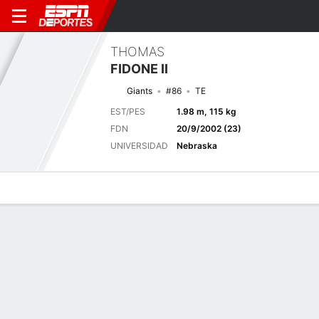
THOMAS
FIDONE II
Giants
#86
TE
EST/PES
1.98 m, 115 kg
FDN
20/9/2002 (23)
UNIVERSIDAD
Nebraska
Perfil de Jugador
Noticias
Estadísticas
Bio
Splits
Resumen
Próximo juego
Splits completos
MIN
NYG
15/8
0-0
0-0