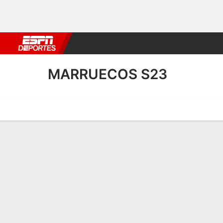
Fútbol
MLB
F. Americano
Básquetbol
WNBA
F1
Boxe
MARRUECOS S23
Portada
Calendario
Resultados
Plantel
Estadísticas
MARRUECOS
SOCCER