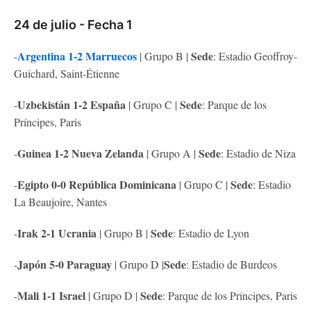
24 de julio - Fecha 1
Argentina
1-2 Marruecos
Sede
-
| Grupo B |
: Estadio Geoffroy-
Guichard, Saint-Étienne
Uzbekistán 1-2 España
Sede
-
| Grupo C |
: Parque de los
Príncipes, Paris
Guinea 1-2 Nueva Zelanda
Sede
-
| Grupo A |
: Estadio de Niza
Egipto 0-0 República Dominicana
Sede
-
| Grupo C |
: Estadio
La Beaujoire, Nantes
Irak 2-1 Ucrania
Sede
-
| Grupo B |
: Estadio de Lyon
Japón 5-0 Paraguay
Sede
-
| Grupo D |
: Estadio de Burdeos
Mali 1-1 Israel
Sede
-
| Grupo D |
: Parque de los Príncipes, Paris