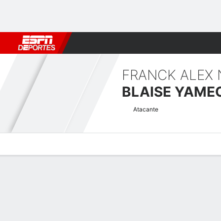
Fútbol
MLB
F. Americano
Básquetbol
WNBA
F1
Boxe
BLAISE YAME
Atacante
Perfil de Jugador
Bio
Noticias
Partidos
Estadísticas