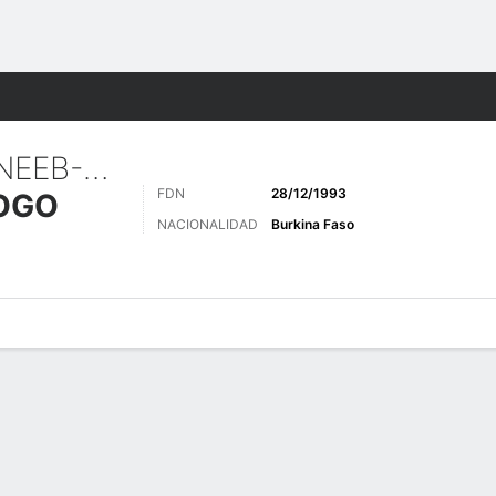
o
Más Deportes
FRANCK ALEX NEEB-NOMA
FDN
28/12/1993
OGO
NACIONALIDAD
Burkina Faso