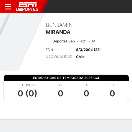
BENJAMÍN
MIRANDA
Deportes San
#21
M
FDN
8/3/2004 (22)
NACIONALIDAD
Chile
ESTADÍSTICAS DE TEMPORADA 2026 CCL
TIT (SUP)
G
A
TT
0 (0)
0
0
0
Perfil de Jugador
Bio
Noticias
Partidos
Estadísticas