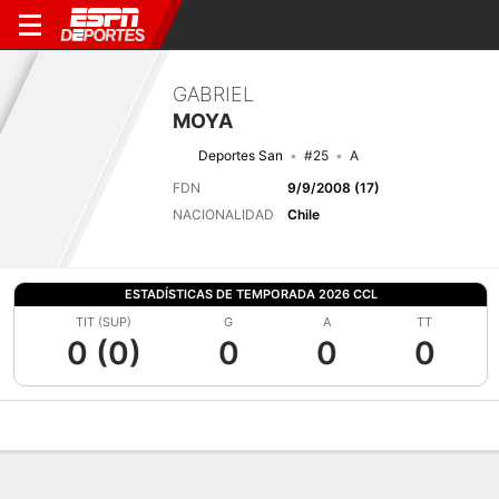
GABRIEL
MOYA
Deportes San
#25
A
FDN
9/9/2008 (17)
NACIONALIDAD
Chile
ESTADÍSTICAS DE TEMPORADA 2026 CCL
TIT (SUP)
G
A
TT
0 (0)
0
0
0
Perfil de Jugador
Bio
Noticias
Partidos
Estadísticas