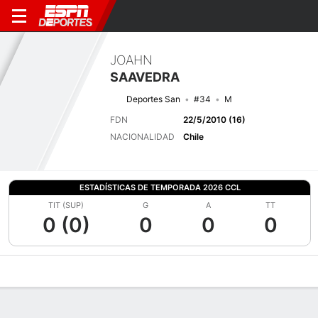
JOAHN
SAAVEDRA
Deportes San
#34
M
FDN
22/5/2010 (16)
NACIONALIDAD
Chile
ESTADÍSTICAS DE TEMPORADA 2026 CCL
TIT (SUP)
G
A
TT
0 (0)
0
0
0
Perfil de Jugador
Bio
Noticias
Partidos
Estadísticas