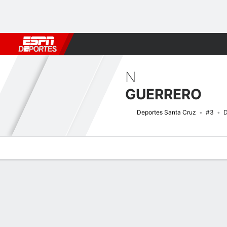
Fútbol
MLB
F. Americano
Básquetbol
WNBA
F1
Boxe
N
GUERRERO
Deportes Santa Cruz
#3
D
Perfil de Jugador
Bio
Noticias
Partidos
Estadísticas