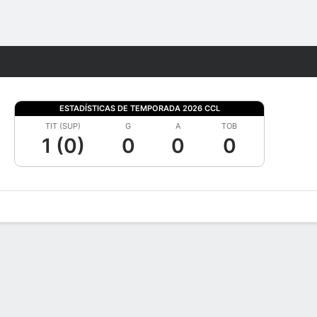
Watch
Juegos
ESTADÍSTICAS DE TEMPORADA 2026 CCL
TIT (SUP)
G
A
TOB
1 (0)
0
0
0