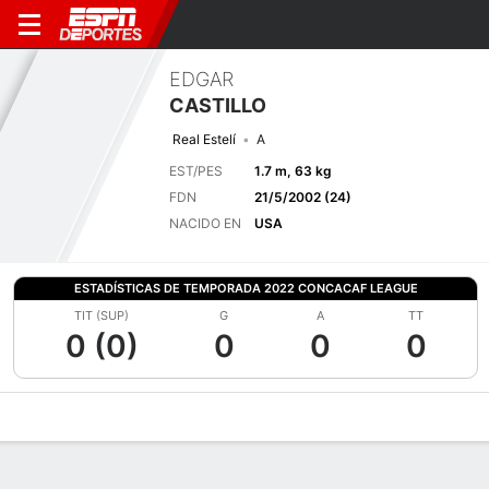
EDGAR
CASTILLO
Real Estelí
A
EST/PES
1.7 m, 63 kg
FDN
21/5/2002 (24)
NACIDO EN
USA
ESTADÍSTICAS DE TEMPORADA 2022 CONCACAF LEAGUE
TIT (SUP)
G
A
TT
0 (0)
0
0
0
Perfil de Jugador
Bio
Noticias
Partidos
Estadísticas