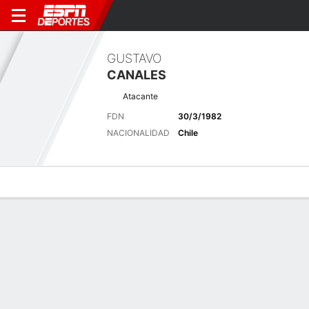
GUSTAVO
CANALES
Atacante
FDN
30/3/1982
NACIONALIDAD
Chile
Perfil de Jugador
Bio
Noticias
Partidos
Estadísticas
Últimas noticias
Ver Todo