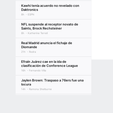
Kawhi tenía acuerdo no revelado con
Daktronics
8h
ESPN
NFL suspende al receptor novato de
Saints, Brock Rechsteiner
8h
Katherine Terrell
Real Madrid anuncia el fichaje de
Diomande
21h
Rodra
Efraín Juárez cae en la ida de
clasificación de Conference League
16h
Fernando Villa
Jaylen Brown: Traspaso a 76ers fue una
locura
14h
Ramona Shelburne
América se impuso con autoridad ante
Terms of Use
Privacy Policy
Your US State Privacy Rights
Children's
San Diego FC
7h
Víctor Díaz
GAMBLING PROBLEM? CALL 1-800-GAMBLER or 1-800-MY-RESET, (800) 32