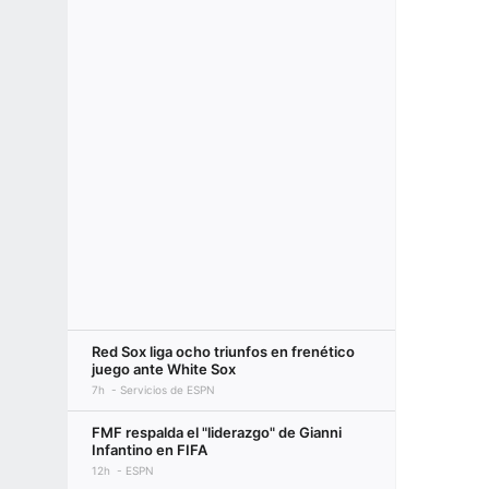
Red Sox liga ocho triunfos en frenético
juego ante White Sox
7h
Servicios de ESPN
FMF respalda el "liderazgo" de Gianni
Infantino en FIFA
12h
ESPN