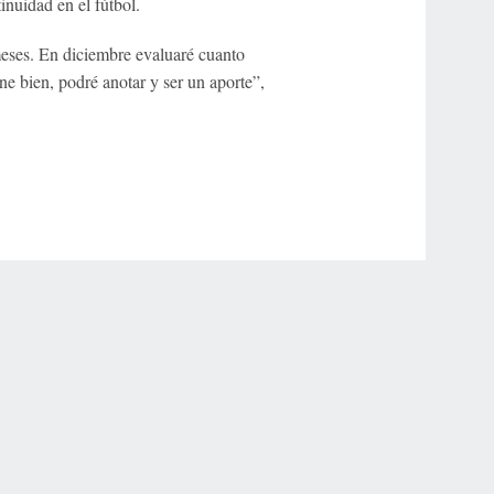
inuidad en el fútbol.
meses. En diciembre evaluaré cuanto
e bien, podré anotar y ser un aporte”,
r Privacy Choices
Contact Us
Disney Ad Sales Site
Work for ESPN
NY (467369) (NY). Call 888-789-7777/visit ccpg.org (CT), or visit