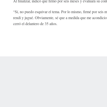
Al finalizar, indicó que firmó por seis meses y evaluará su cont
“Sí, no puedo esquivar el tema. Por lo mismo, firmé por seis 
rendí y jugué. Obviamente, sé que a medida que me acondicion
cerró el delantero de 35 años.
 Online Privacy Policy
Interest-Based Ads
About Nielsen Measurement
You
Corrections
7-5050 or visit gamblinghelplinema.org (MA). Call 877-8-HOPENY/text HOPE