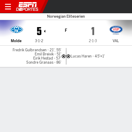
Molde v Valerenga
Norwegian Eliteserien
5
1
F
Molde
3-1-2
2-1-3
VAL
Fredrik Gulbrandsen - 21', 55'
Emil Breivik - 51'
Lucas Haren - 45'+1'
Eirik Hestad - 57'
Sondre Granaas - 86'
Resumen
Comentario
LÍNEA DE TIEMPO DE JUEGO
Molde