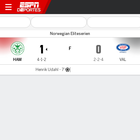
Hamarkameratene v Valere
Norwegian Eliteserien
1
0
F
HAM
4-1-2
2-2-4
VAL
Henrik Udahl - 7'
Resumen
Comentario
LÍNEA DE TIEMPO DE JUEGO
HAM