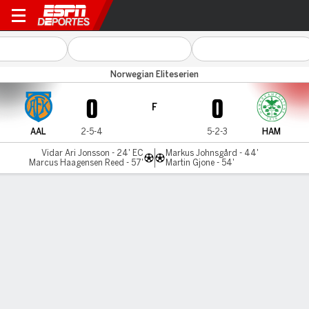
Aalesund v Hamarkamerate
Norwegian Eliteserien
0
0
F
AAL
2-5-4
5-2-3
HAM
Vidar Ari Jonsson - 24' EC
Markus Johnsgård - 44'
Marcus Haagensen Reed - 57'
Martin Gjone - 54'
Resumen
Comentario
LÍNEA DE TIEMPO DE JUEGO
AAL