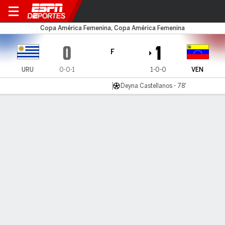
Uruguay v Venezuela
Copa América Femenina, Copa América Femenina
0
1
F
URU
0-0-1
1-0-0
VEN
Deyna Castellanos - 78'
Resumen
LÍNEA DE TIEMPO DE JUEGO
URU