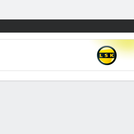
Watch
Juegos