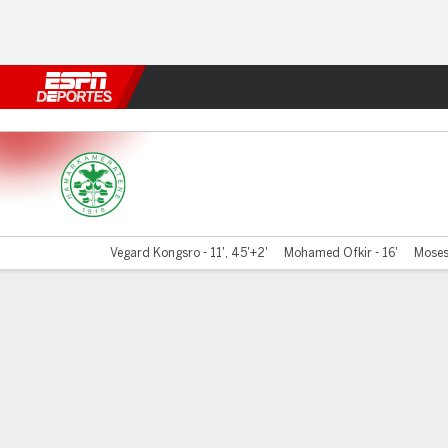
Fútbol
MLB
F. Americano
Básquetbol
WNBA
F1
Boxe
Hamarkameratene v Lillestr
Vegard Kongsro - 11', 45'+2'
Mohamed Ofkir - 16'
Moses
Resumen
Comentario