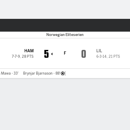
o
Más Deportes
om
Norwegian Eliteserien
5
0
HAM
LIL
F
7-7-9
,
28 PTS
6-3-14
,
21 PTS
 Mawa - 33'
Brynjar Bjarnason - 88'