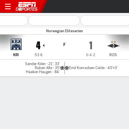
Kristiansund v Rosenborg
Norwegian Eliteserien
4
1
F
KRI
5-1-6
6-4-2
ROS
Sander Kilen - 21', 33'
Ruben Alte - 35'
Emil Konradsen Ceïde - 45'+3'
Haakon Haugen - 84'
Resumen
Comentario
LÍNEA DE TIEMPO DE JUEGO