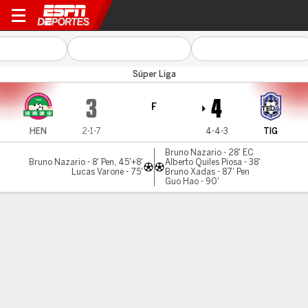
Henan v Tianjin
Súper Liga
3
4
F
HEN
2-1-7
4-4-3
TIG
Bruno Nazario - 28' EC
Bruno Nazario - 8' Pen, 45'+8'
Alberto Quiles Piosa - 38'
Lucas Varone - 75'
Bruno Xadas - 87' Pen
Guo Hao - 90'
Resumen
Comentario
LÍNEA DE TIEMPO DE JUEGO