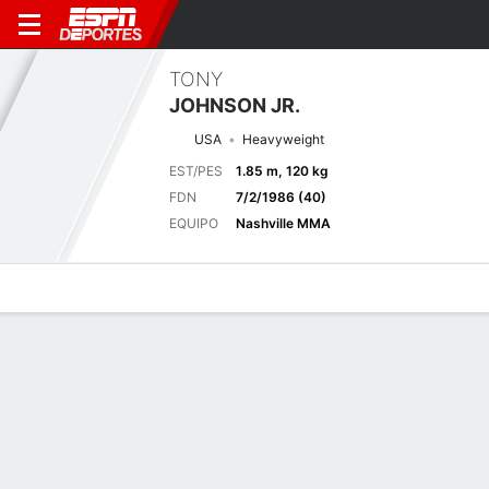
TONY
JOHNSON JR.
USA
Heavyweight
EST/PES
1.85 m, 120 kg
FDN
7/2/1986 (40)
EQUIPO
Nashville MMA
Perfil de Jugador
Noticias
Estadísticas
Bio
Historial de pele
Pelea anterior
F