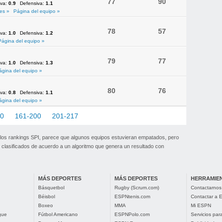
77
90
iva:
0.9
Defensiva:
1.1
es »
Página del equipo »
78
57
iva:
1.0
Defensiva:
1.2
Página del equipo »
79
77
iva:
1.0
Defensiva:
1.3
ágina del equipo »
80
76
iva:
0.8
Defensiva:
1.1
ágina del equipo »
60
161-200
201-217
 los rankings SPI, parece que algunos equipos estuvieran empatados, pero
clasificados de acuerdo a un algoritmo que genera un resultado con
MÁS DEPORTES
MÁS DEPORTES
HERRAMIE
Básquetbol
Rugby (Scrum.com)
Contactarnos
Béisbol
ESPNtenis.com
Contactar a
Boxeo
MMA
Mi ESPN
gue
Fútbol Americano
ESPNPolo.com
Servicios pa