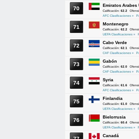
Emiratos Arabes
70
Calificación:
62.2
Ofens
AFC Clasificaciones »
P
Montenegro
71
Calificación:
62.2
Ofens
UEFA Clasificaciones »
Cabo Verde
72
Calificación:
62.1
Ofens
CAF Clasificaciones »
P
Gabón
73
Calificación:
62.0
Ofens
CAF Clasificaciones »
P
Syria
74
Calificación:
61.6
Ofens
AFC Clasificaciones »
P
Finlandia
75
Calificación:
61.0
Ofens
UEFA Clasificaciones »
Bielorrusia
76
Calificación:
60.4
Ofens
UEFA Clasificaciones »
Canadá
77