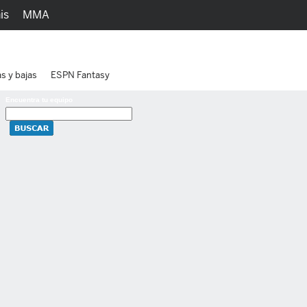
is
MMA
h
Juegos
Ediciones
as y bajas
ESPN Fantasy
Encuentra tu equipo