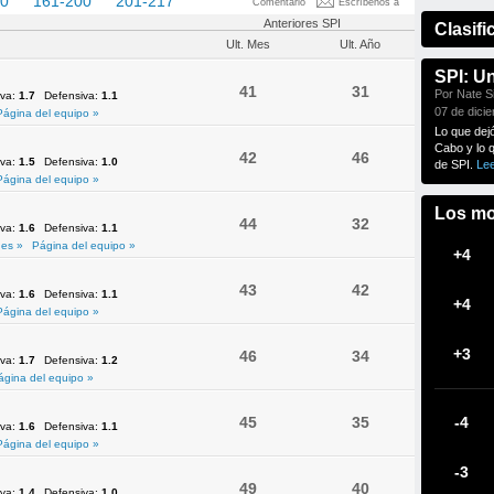
60
161-200
201-217
Comentario
Escríbenos a
Anteriores SPI
Clasifi
Ult. Mes
Ult. Año
SPI: U
41
31
Por Nate Si
iva:
1.7
Defensiva:
1.1
07 de dici
Página del equipo »
Lo que dej
Cabo y lo 
42
46
iva:
1.5
Defensiva:
1.0
de SPI.
Le
Página del equipo »
Los mo
44
32
iva:
1.6
Defensiva:
1.1
es »
Página del equipo »
+4
43
42
iva:
1.6
Defensiva:
1.1
+4
Página del equipo »
+3
46
34
iva:
1.7
Defensiva:
1.2
ágina del equipo »
45
35
-4
iva:
1.6
Defensiva:
1.1
Página del equipo »
-3
49
40
iva:
1.4
Defensiva:
1.0