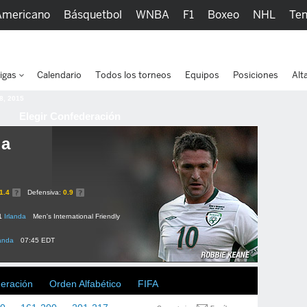
Americano
Básquetbol
WNBA
F1
Boxeo
NHL
Ten
picos
Más Deportes
Watc
igas
Calendario
Todos los torneos
Equipos
Posiciones
Alt
 8, 2015
Elegir Confederación
da
1.4
Defensiva:
0.9
1
Irlanda
Men's International Friendly
landa
07:45 EDT
deración
Orden Alfabético
FIFA