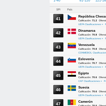
1-40
41-80
81-120
121-1
SPI
País
República Checa
41
Calificación:
71.2
Ofens
UEFA Clasificaciones »
Dinamarca
42
Calificación:
70.8
Ofens
UEFA Clasificaciones »
Venezuela
43
Calificación:
70.8
Ofens
CONMEBOL Clasificacion
Eslovenia
44
Calificación:
70.7
Ofens
UEFA Clasificaciones »
Egipto
45
Calificación:
70.6
Ofens
CAF Clasificaciones »
P
Suecia
46
Calificación:
70.6
Ofens
UEFA Clasificaciones »
Camerún
47
Calificación:
70.0
Ofens