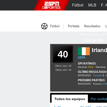
Fútbol
MLB
F. 
Lucha Libre
Olím
Fútbol
Portada
Resultados
L
Última actualización:
oct
Guía de SPI
Irlan
40
UEFA
SPI RATINGS
Último mes: 40
General:
71.3
Ofensiva:
Último año: 44
ÚLTIMO RESULTADO
06/05/2026
Canadá
1 - 
PRÓXIMO PARTIDO
09/24/2026
Kosovo v
Ir
Todos los equipos
Por confe