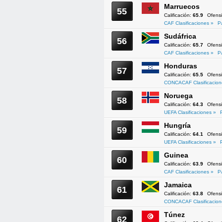
Marruecos
55
Calificación:
65.9
Ofens
CAF Clasificaciones »
P
Sudáfrica
56
Calificación:
65.7
Ofens
CAF Clasificaciones »
P
Honduras
57
Calificación:
65.5
Ofens
CONCACAF Clasificacion
Noruega
58
Calificación:
64.3
Ofens
UEFA Clasificaciones »
Hungría
59
Calificación:
64.1
Ofens
UEFA Clasificaciones »
Guinea
60
Calificación:
63.9
Ofens
CAF Clasificaciones »
P
Jamaica
61
Calificación:
63.8
Ofens
CONCACAF Clasificacion
Túnez
62