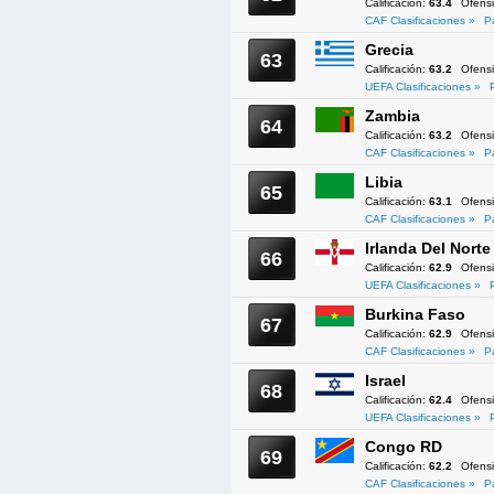
Calificación:
63.4
Ofens
CAF Clasificaciones »
P
Grecia
63
Calificación:
63.2
Ofens
UEFA Clasificaciones »
Zambia
64
Calificación:
63.2
Ofens
CAF Clasificaciones »
P
Libia
65
Calificación:
63.1
Ofens
CAF Clasificaciones »
P
Irlanda Del Norte
66
Calificación:
62.9
Ofens
UEFA Clasificaciones »
Burkina Faso
67
Calificación:
62.9
Ofens
CAF Clasificaciones »
P
Israel
68
Calificación:
62.4
Ofens
UEFA Clasificaciones »
Congo RD
69
Calificación:
62.2
Ofens
CAF Clasificaciones »
P