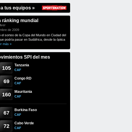
ca tus equipos »
n ránking mundial
lver
embre de 2009
ó el sorteo de la Copa del Mundo en Ciudad del
que podría pasar en Sudáfrica, desde la óptica
er más »
vimientos SPI del mes
Tanzania
105
CAF
Congo RD
69
CAF
Mauritania
160
CAF
Burkina Faso
67
CAF
Cabo Verde
72
CAF