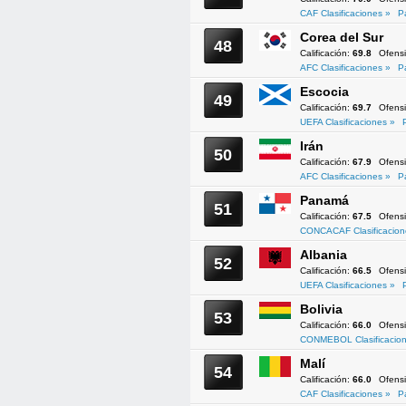
CAF Clasificaciones »
P
Corea del Sur
48
Calificación:
69.8
Ofens
AFC Clasificaciones »
P
Escocia
49
Calificación:
69.7
Ofens
UEFA Clasificaciones »
Irán
50
Calificación:
67.9
Ofens
AFC Clasificaciones »
P
Panamá
51
Calificación:
67.5
Ofens
CONCACAF Clasificacion
Albania
52
Calificación:
66.5
Ofens
UEFA Clasificaciones »
Bolivia
53
Calificación:
66.0
Ofens
CONMEBOL Clasificacion
Malí
54
Calificación:
66.0
Ofens
CAF Clasificaciones »
P