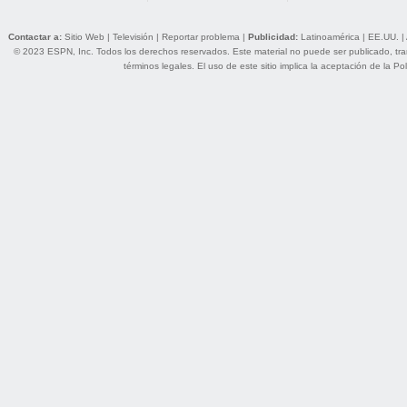
Contactar a:
Sitio Web
|
Televisión
|
Reportar problema
|
Publicidad:
Latinoamérica
|
EE.UU.
|
© 2023 ESPN, Inc. Todos los derechos reservados. Este material no puede ser publicado, trans
términos legales
. El uso de este sitio implica la aceptación de la
Pol