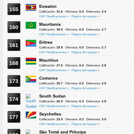
Eswatini
155
Calificación:
31.6
Ofensiva:
0.4
Defensiva:
2.4
CAF Clasificaciones »
Página del equipo »
Mauritania
160
Calificación:
30.0
Ofensiva:
0.5
Defensiva:
2.7
CAF Clasificaciones »
Página del equipo »
Eritrea
161
Calificación:
29.9
Ofensiva:
0.5
Defensiva:
2.7
CAF Clasificaciones »
Página del equipo »
Mauritius
168
Calificación:
27.6
Ofensiva:
0.4
Defensiva:
2.8
CAF Clasificaciones »
Página del equipo »
Comoros
173
Calificación:
26.7
Ofensiva:
0.2
Defensiva:
2.5
CAF Clasificaciones »
Página del equipo »
South Sudan
174
Calificación:
26.3
Ofensiva:
0.3
Defensiva:
2.8
CAF Clasificaciones »
Página del equipo »
Seychelles
177
Calificación:
23.4
Ofensiva:
0.3
Defensiva:
3.0
CAF Clasificaciones »
Página del equipo »
São Tomé and Príncipe