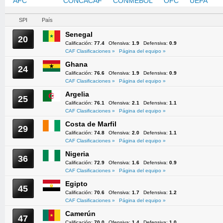
AFC
CAF
CONCACAF
CONMEBOL
OFC
UEFA
SPI
País
Senegal
20
Calificación:
77.4
Ofensiva:
1.9
Defensiva:
0.9
CAF Clasificaciones »
Página del equipo »
Ghana
24
Calificación:
76.6
Ofensiva:
1.9
Defensiva:
0.9
CAF Clasificaciones »
Página del equipo »
Argelia
25
Calificación:
76.1
Ofensiva:
2.1
Defensiva:
1.1
CAF Clasificaciones »
Página del equipo »
Costa de Marfil
29
Calificación:
74.8
Ofensiva:
2.0
Defensiva:
1.1
CAF Clasificaciones »
Página del equipo »
Nigeria
36
Calificación:
72.9
Ofensiva:
1.6
Defensiva:
0.9
CAF Clasificaciones »
Página del equipo »
Egipto
45
Calificación:
70.6
Ofensiva:
1.7
Defensiva:
1.2
CAF Clasificaciones »
Página del equipo »
Camerún
47
Calificación:
70.0
Ofensiva:
1.4
Defensiva:
1.0