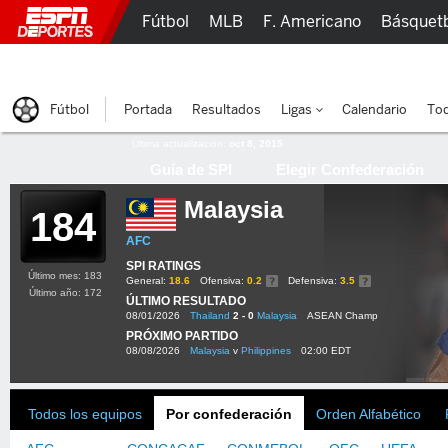
Fútbol
MLB
F. Americano
Básquet
Lucha Libre
Olímpicos
Más Deportes
Fútbol
Portada
Resultados
Ligas
Calendario
Tod
Última actualización:
oct 8, 2015
Guía de SPI
Elegir Confederación
Malaysia
184
AFC
SPI RATINGS
Último mes: 183
General:
18.6
Ofensiva:
0.2
Defensiva:
3.5
Último año: 172
ÚLTIMO RESULTADO
08/01/2026
Thailand
2 - 0
Malaysia
ASEAN Champ
PRÓXIMO PARTIDO
08/08/2026
Malaysia
v
Philippines
02:00 EDT
Todos los equipos
Por confederación
Orden Alfabético