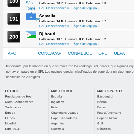
180
Calificación:
20.7
Ofensiva:
0.4
Defensiva:
3.6
CAF Clasificaciones »
Página del equipo »
Somalia
191
Calificación:
14.8
Ofensiva:
0.0
Defensiva:
3.7
CAF Clasificaciones »
Página del equipo »
Djibouti
200
Calificación:
10.1
Ofensiva:
0.2
Defensiva:
5.2
CAF Clasificaciones »
Página del equipo »
AFC
CAF
CONCACAF
CONMEBOL
OFC
UEFA
Importante: por la manera en que se muestran los rankings SPI, parece que algunos eq
no hay empates en el SPI. Los equipos quedan clasificados de acuerdo a un algoritmo 
decimales de 20 dígitos.
FÚTBOL
MÁS FÚTBOL
MÁS DEPORTES
Resultados de Hoy
España
Básquetbol
Norte/Centroamérica
Inglaterra
Béisbol
Sudamérica
Italia
Boxeo
Europa
Champions League
Fútbol Americano
Clubes
Copa Libertadores
Deporte Motor
Mundial
Argentina
Golf
Euro 2016
Colombia
Olímpicos