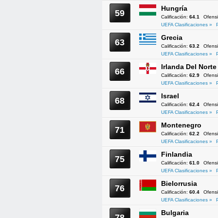
Hungría
59
Calificación:
64.1
Ofens
UEFA Clasificaciones »
Grecia
63
Calificación:
63.2
Ofens
UEFA Clasificaciones »
Irlanda Del Norte
66
Calificación:
62.9
Ofens
UEFA Clasificaciones »
Israel
68
Calificación:
62.4
Ofens
UEFA Clasificaciones »
Montenegro
71
Calificación:
62.2
Ofens
UEFA Clasificaciones »
Finlandia
75
Calificación:
61.0
Ofens
UEFA Clasificaciones »
Bielorrusia
76
Calificación:
60.4
Ofens
UEFA Clasificaciones »
Bulgaria
78