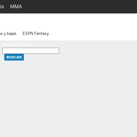
is
MMA
h
Juegos
Ediciones
as y bajas
ESPN Fantasy
Encuentra tu equipo