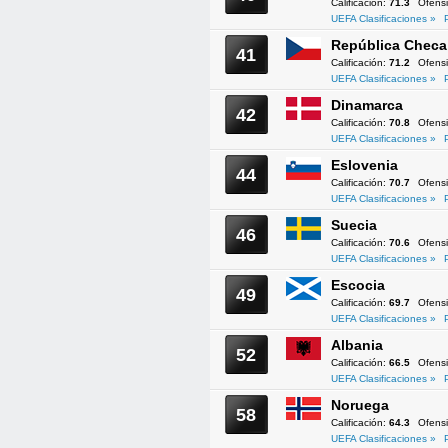
Calificación:
71.3
Ofens
UEFA Clasificaciones »
República Checa
41
Calificación:
71.2
Ofens
UEFA Clasificaciones »
Dinamarca
42
Calificación:
70.8
Ofens
UEFA Clasificaciones »
Eslovenia
44
Calificación:
70.7
Ofens
UEFA Clasificaciones »
Suecia
46
Calificación:
70.6
Ofens
UEFA Clasificaciones »
Escocia
49
Calificación:
69.7
Ofens
UEFA Clasificaciones »
Albania
52
Calificación:
66.5
Ofens
UEFA Clasificaciones »
Noruega
58
Calificación:
64.3
Ofens
UEFA Clasificaciones »