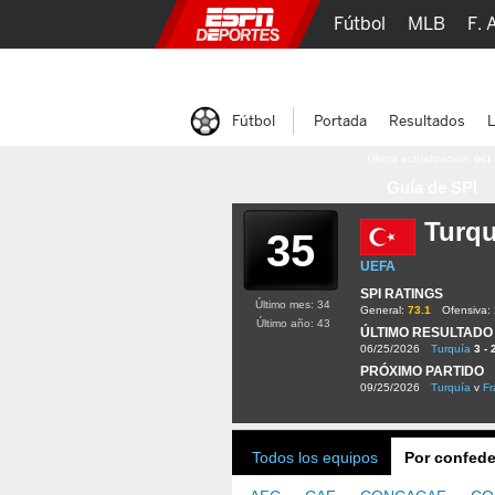
Fútbol
MLB
F. 
Lucha Libre
Olím
Fútbol
Portada
Resultados
L
Última actualización:
oct
Guía de SPI
Turqu
35
UEFA
SPI RATINGS
Último mes: 34
General:
73.1
Ofensiva:
Último año: 43
ÚLTIMO RESULTADO
06/25/2026
Turquía
3 - 
PRÓXIMO PARTIDO
09/25/2026
Turquía
v
Fr
Todos los equipos
Por confede