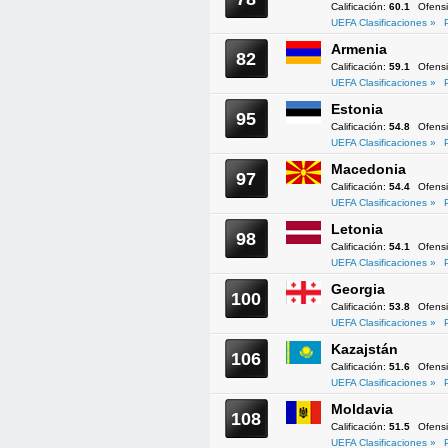
Calificación:
60.1
Ofens
UEFA Clasificaciones »
Armenia
82
Calificación:
59.1
Ofens
UEFA Clasificaciones »
Estonia
95
Calificación:
54.8
Ofens
UEFA Clasificaciones »
Macedonia
97
Calificación:
54.4
Ofens
UEFA Clasificaciones »
Letonia
98
Calificación:
54.1
Ofens
UEFA Clasificaciones »
Georgia
100
Calificación:
53.8
Ofens
UEFA Clasificaciones »
Kazajstán
106
Calificación:
51.6
Ofens
UEFA Clasificaciones »
Moldavia
108
Calificación:
51.5
Ofens
UEFA Clasificaciones »