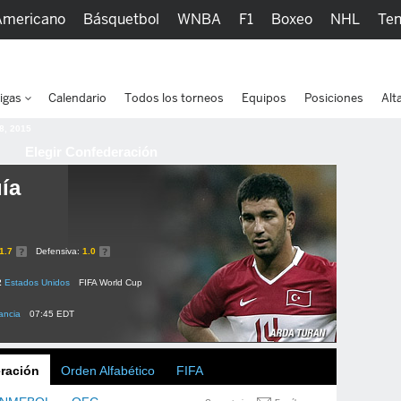
Americano
Básquetbol
WNBA
F1
Boxeo
NHL
Ten
picos
Más Deportes
Watc
igas
Calendario
Todos los torneos
Equipos
Posiciones
Alt
 8, 2015
Elegir Confederación
ía
1.7
Defensiva:
1.0
2
Estados Unidos
FIFA World Cup
ancia
07:45 EDT
ración
Orden Alfabético
FIFA