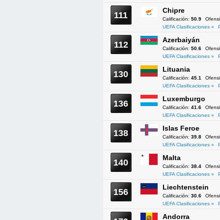
Chipre
111
Calificación:
50.9
Ofens
UEFA Clasificaciones »
Azerbaiyán
112
Calificación:
50.6
Ofens
UEFA Clasificaciones »
Lituania
130
Calificación:
45.1
Ofens
UEFA Clasificaciones »
Luxemburgo
136
Calificación:
41.6
Ofens
UEFA Clasificaciones »
Islas Feroe
138
Calificación:
39.8
Ofens
UEFA Clasificaciones »
Malta
140
Calificación:
38.4
Ofens
UEFA Clasificaciones »
Liechtenstein
156
Calificación:
30.6
Ofens
UEFA Clasificaciones »
Andorra