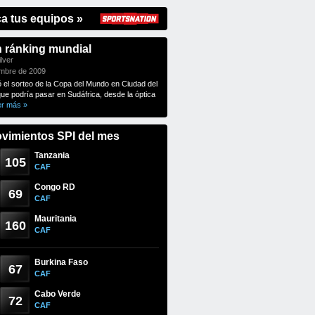
ca tus equipos »
n ránking mundial
lver
embre de 2009
ó el sorteo de la Copa del Mundo en Ciudad del
que podría pasar en Sudáfrica, desde la óptica
er más »
vimientos SPI del mes
Tanzania
105
CAF
Congo RD
69
CAF
Mauritania
160
CAF
Burkina Faso
67
CAF
Cabo Verde
72
CAF