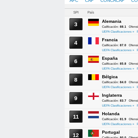
AFC
CAF
CONCACAF
CO
SPI
País
Alemania
3
Calificación:
88.1
Ofens
UEFA Clasificaciones »
Francia
4
Calificación:
87.0
Ofens
UEFA Clasificaciones »
España
6
Calificación:
85.8
Ofens
UEFA Clasificaciones »
Bélgica
8
Calificación:
84.0
Ofens
UEFA Clasificaciones »
Inglaterra
9
Calificación:
83.7
Ofens
UEFA Clasificaciones »
Holanda
11
Calificación:
81.9
Ofens
UEFA Clasificaciones »
Portugal
12
Calificación:
80.0
Ofens