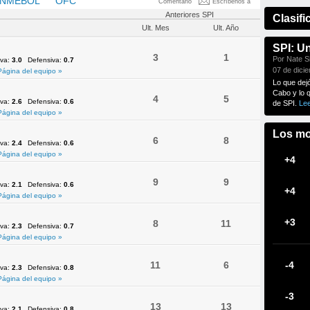
NMEBOL
OFC
UEFA
Comentario
Escríbenos a
Anteriores SPI
Clasifi
Ult. Mes
Ult. Año
SPI: U
3
1
Por Nate Si
iva:
3.0
Defensiva:
0.7
07 de dici
Página del equipo »
Lo que dej
Cabo y lo 
4
5
iva:
2.6
Defensiva:
0.6
de SPI.
Le
Página del equipo »
Los mo
6
8
iva:
2.4
Defensiva:
0.6
Página del equipo »
+4
9
9
iva:
2.1
Defensiva:
0.6
+4
Página del equipo »
+3
8
11
iva:
2.3
Defensiva:
0.7
Página del equipo »
11
6
-4
iva:
2.3
Defensiva:
0.8
Página del equipo »
-3
13
13
iva:
2.1
Defensiva:
0.8