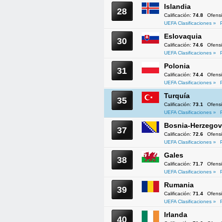
Islandia
28
Calificación:
74.8
Ofens
UEFA Clasificaciones »
Eslovaquia
30
Calificación:
74.6
Ofens
UEFA Clasificaciones »
Polonia
31
Calificación:
74.4
Ofens
UEFA Clasificaciones »
Turquía
35
Calificación:
73.1
Ofens
UEFA Clasificaciones »
Bosnia-Herzegov
37
Calificación:
72.6
Ofens
UEFA Clasificaciones »
Gales
38
Calificación:
71.7
Ofens
UEFA Clasificaciones »
Rumania
39
Calificación:
71.4
Ofens
UEFA Clasificaciones »
Irlanda
40