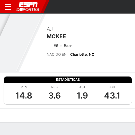
AJ
MCKEE
#5
Base
NACIDO EN
Charlotte, NC
ESTADÍSTICAS
PTS
REB
AST
FG%
14.8
3.6
1.9
43.1
Perfil de Jugador
Noticias
Estadísticas
Bio
Splits
Resumen