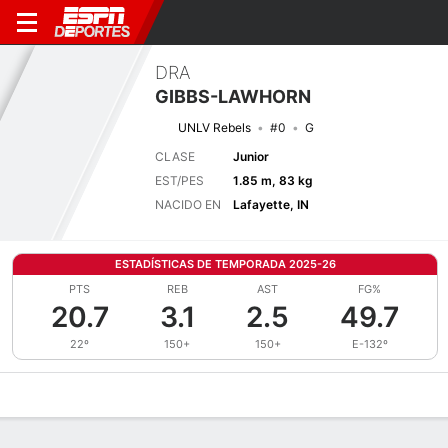
DRA
GIBBS-LAWHORN
UNLV Rebels
#0
G
CLASE
Junior
EST/PES
1.85 m, 83 kg
NACIDO EN
Lafayette, IN
ESTADÍSTICAS DE TEMPORADA 2025-26
PTS
REB
AST
FG%
20.7
3.1
2.5
49.7
22º
150+
150+
E-132º
Perfil de Jugador
Noticias
Estadísticas
Bio
Splits
Resumen