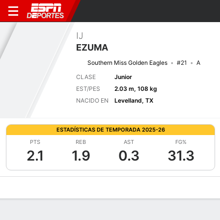
IJ
EZUMA
Southern Miss Golden Eagles
#21
A
CLASE
Junior
EST/PES
2.03 m, 108 kg
NACIDO EN
Levelland, TX
ESTADÍSTICAS DE TEMPORADA 2025-26
PTS
REB
AST
FG%
2.1
1.9
0.3
31.3
Perfil de Jugador
Noticias
Estadísticas
Bio
Splits
Resumen