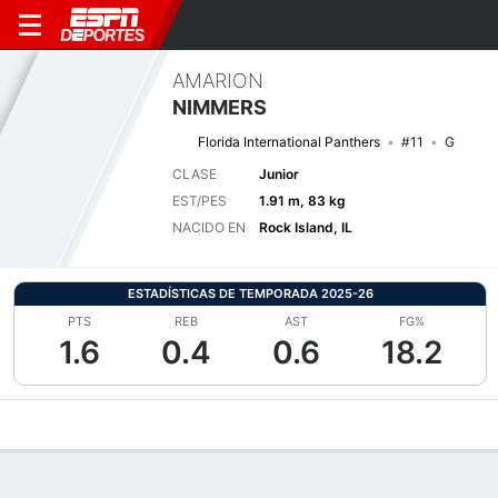
AMARION
NIMMERS
Florida International Panthers
#11
G
CLASE
Junior
EST/PES
1.91 m, 83 kg
NACIDO EN
Rock Island, IL
ESTADÍSTICAS DE TEMPORADA 2025-26
PTS
REB
AST
FG%
1.6
0.4
0.6
18.2
Perfil de Jugador
Noticias
Estadísticas
Bio
Splits
Resumen