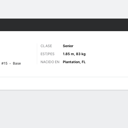
o
NCAAM
Más Deportes
CLASE
Senior
EST/PES
1.85 m, 83 kg
NACIDO EN
Plantation, FL
#15
Base
 de Juegos