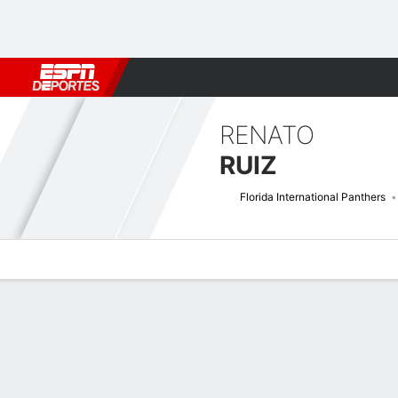
Fútbol
MLB
F. Americano
Básquetbol
WNBA
F1
Boxe
RENATO
RUIZ
Florida International Panthers
Perfil de Jugador
Noticias
Estadísticas
Bio
Splits
Resumen