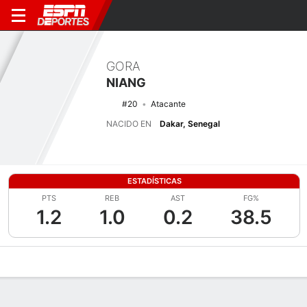
GORA
NIANG
#20
Atacante
NACIDO EN
Dakar, Senegal
ESTADÍSTICAS
PTS
REB
AST
FG%
1.2
1.0
0.2
38.5
Perfil de Jugador
Noticias
Estadísticas
Bio
Splits
Resumen