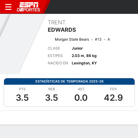
TRENT
EDWARDS
Morgan State Bears
#13
A
CLASE
Junior
EST/PES
2.03 m, 86 kg
NACIDO EN
Lexington, KY
ESTADÍSTICAS DE TEMPORADA 2025-26
PTS
REB
AST
FG%
3.5
3.5
0.0
42.9
Perfil de Jugador
Noticias
Estadísticas
Bio
Splits
Resumen