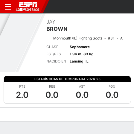
JAY
BROWN
Monmouth (IL) Fighting Scots
#31
A
CLASE
Sophomore
EST/PES
1.96 m, 83 kg
NACIDO EN
Lansing, IL
ESTADÍSTICAS DE TEMPORADA 2024-25
PTS
REB
AST
FG%
2.0
0.0
0.0
0.0
Perfil de Jugador
Noticias
Estadísticas
Bio
Splits
Resumen