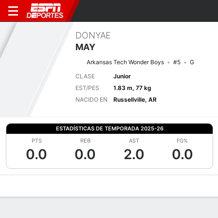
DONYAE
MAY
Arkansas Tech Wonder Boys
#5
G
CLASE
Junior
EST/PES
1.83 m, 77 kg
NACIDO EN
Russellville, AR
ESTADÍSTICAS DE TEMPORADA 2025-26
PTS
REB
AST
FG%
0.0
0.0
2.0
0.0
Perfil de Jugador
Noticias
Estadísticas
Bio
Splits
Resumen