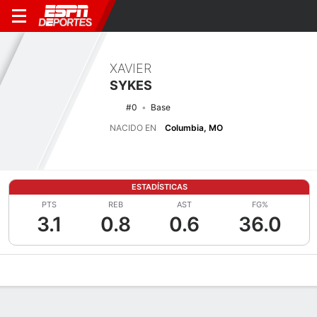
XAVIER
SYKES
#0
Base
NACIDO EN
Columbia, MO
ESTADÍSTICAS
PTS
REB
AST
FG%
3.1
0.8
0.6
36.0
Perfil de Jugador
Noticias
Estadísticas
Bio
Splits
Resumen