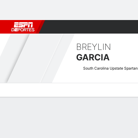
Fútbol
MLB
F. Americano
Básquetbol
WNBA
F1
Boxe
BREYLIN
GARCIA
South Carolina Upstate Spartan
Perfil de Jugador
Noticias
Estadísticas
Bio
Splits
Resumen