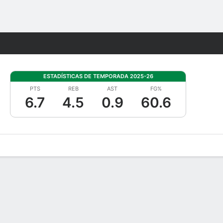
Watch
Juegos
ESTADÍSTICAS DE TEMPORADA 2025-26
PTS
REB
AST
FG%
6.7
4.5
0.9
60.6