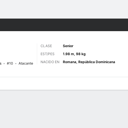
o
NCAAM
Más Deportes
CLASE
Senior
EST/PES
1.98 m, 98 kg
NACIDO EN
Romana, República Dominicana
s
#10
Atacante
 de Juegos