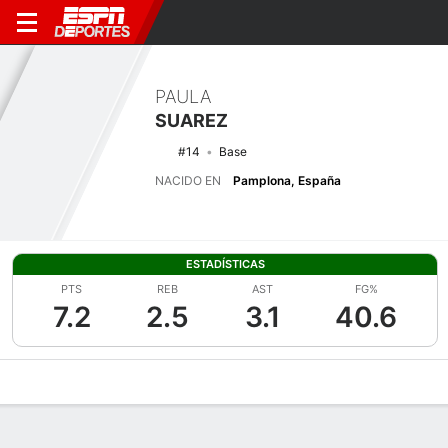
PAULA
SUAREZ
#14
Base
NACIDO EN
Pamplona, España
ESTADÍSTICAS
PTS
REB
AST
FG%
7.2
2.5
3.1
40.6
Perfil de Jugador
Noticias
Estadísticas
Bio
Resumen de Jue