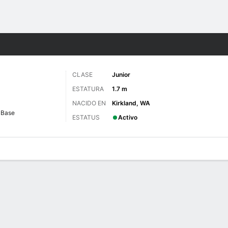
o
NCAAW
Más Deportes
CLASE
Junior
ESTATURA
1.7 m
NACIDO EN
Kirkland, WA
Base
ESTATUS
Activo
gos