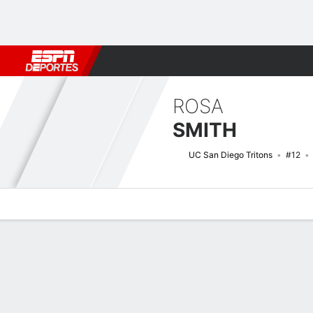
Fútbol
MLB
F. Americano
Básquetbol
WNBA
F1
Boxe
ROSA
SMITH
UC San Diego Tritons
#12
Perfil de Jugador
Noticias
Estadísticas
Bio
Resumen de Jue