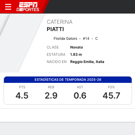
CATERINA
PIATTI
Florida Gators
#14
C
CLASE
Novato
ESTATURA
1.93 m
NACIDO EN
Reggio Emilia, Italia
ESTADÍSTICAS DE TEMPORADA 2025-26
PTS
REB
AST
FG%
4.5
2.9
0.6
45.7
Perfil de Jugador
Noticias
Estadísticas
Bio
Resumen de Jue